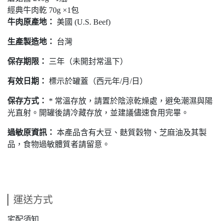
經典牛肉乾 70g ×1包
牛肉原產地：
美國 (U.S. Beef)
生產製造地：
台灣
保存期限：
三年（未開封常溫下）
有效日期：
標示於罐蓋（西元年/月/日）
保存方式：
* 常溫存放，請置於陰涼乾燥處，避免潮濕與陽
光直射。開罐後請冷藏存放，並建議儘速食用完畢。
過敏原資訊：
本產品含有大豆、麩質穀物、芝麻油及其製
品，食物過敏體質者請留意。
運送方式
宅配須知