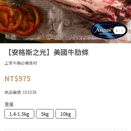
1
/
3
【安格斯之光】美國牛肋條
上等牛腩必備食材
NT$975
商品編號:
101038
重量
1.4-1.5kg
5kg
10kg