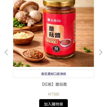
香氣濃郁口感滑順
【紅敞】蘑菇醬
NT$65
加入購物車