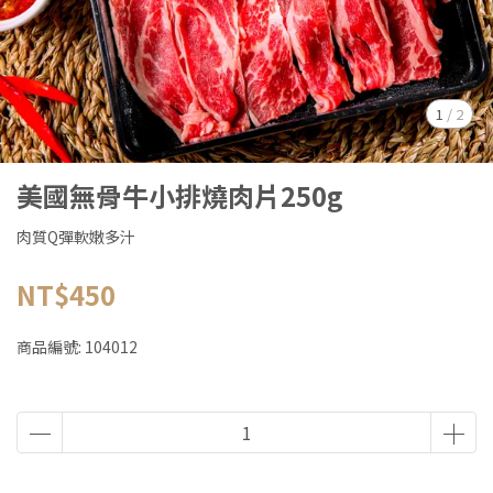
1
/
2
美國無骨牛小排燒肉片250g
肉質Q彈軟嫩多汁
NT$450
商品編號:
104012