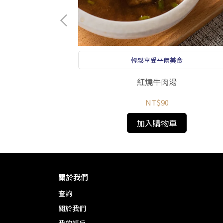
理
輕鬆享受平價美食
0-800g
紅燒牛肉湯
NT$90
加入購物車
關於我們
查詢
關於我們