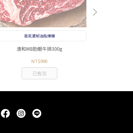
香氣濃郁油脂爆棚
澳和M8肋眼牛排300g
澳洲原裝草
NT$990
已售完