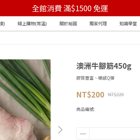
全館消費 滿$1500 免運
凍)
線上購物(常溫)
關於裕國
獨家代理
知識學堂
澳洲牛腳筋450g
膠質豐富、嚼感Q彈
NT$200
NT$220
商品編號: