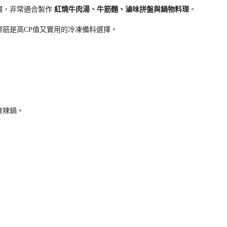
爛，非常適合製作
紅燒牛肉湯、牛筋麵、滷味拼盤與鍋物料理
。
筋是高CP值又實用的冷凍備料選擇。
麻辣鍋。