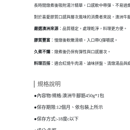
長時間燉煮後吸附湯汁精華，口感軟中帶彈、不易過
對於喜愛膠質口感與層次風味的消費者來說，澳洲牛腳
嚴選澳洲來源
：品質穩定，處理乾淨，料理更方便。
膠質豐富
：慢燉後軟嫩滑順，入口帶Q彈嚼感。
久煮不爛
：燉煮後仍保有彈性與口感層次。
料理百搭
：適合紅燒牛肉湯、滷味拼盤、清燉湯品與
規格說明
●內容物/規格:澳洲牛腳筋450g*1包
●保存期限:12個月、依包裝上所示
●保存方式:-18度c以下