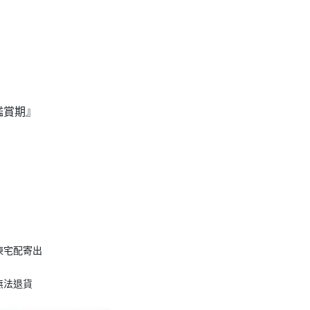
鑑賞期』
凍宅配寄出
無法退貨