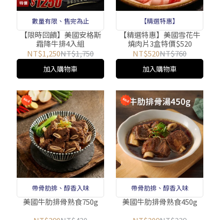
數量有限、售完為止
【精選特惠】
【限時回饋】美國安格斯
【精選特惠】美國雪花牛
霜降牛排4入組
燒肉片3盒特價$520
NT$1,250
NT$1,750
NT$520
NT$760
加入購物車
加入購物車
帶骨肋排、醇香入味
帶骨肋排、醇香入味
美國牛肋排骨熟食750g
美國牛肋排骨熟食450g