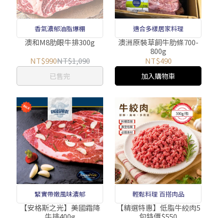
香氣濃郁油脂爆棚
適合多樣居家料理
澳和M8肋眼牛排300g
澳洲原裝草飼牛肋條700-
800g
NT$990
NT$1,090
NT$490
已售完
加入購物車
緊實帶嫩風味濃郁
輕鬆料理 百搭肉品
【安格斯之光】美國霜降
【精選特惠】低脂牛絞肉5
牛排400g
包特價$550